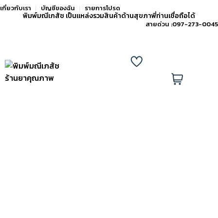
เกี่ยวกับเรา
บัญชีของฉัน
รายการโปรด
พิมพ์มณีเภสัช เป็นแหล่งรวมสินค้าด้านสุขภาพี่ท่านเชื่อถือได้
สายด่วน :
097-273-0045
แอด
ไลน์
รายการ
0
เพิ่ม
โปรด
ตะกร้า
เพื่อน
หน้าแรก
สินค้า