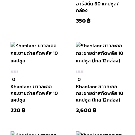
อาร์จินีน 60 แคปซูล/
กล่อง
350
฿
มีสินค้า
มีสินค้า
หยิบใส่
0
0
0
0
ตะกร้า
ใน
ใน
Khaolaor ขาวละออ
Khaolaor ขาวละออ
5
5
กระชายดำสกัดพลัส 10
กระชายดำสกัดพลัส 10
แคปซูล
แคปซูล (โหล 12กล่อง)
220
฿
2,600
฿