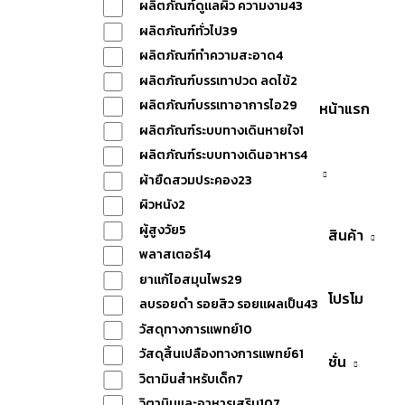
ผลิตภัณฑ์ดูแลผิว ความงาม
43
เรา
ผลิตภัณฑ์ทั่วไป
39
ผลิตภัณฑ์ทำความสะอาด
4
ผลิตภัณฑ์บรรเทาปวด ลดไข้
2
ผลิตภัณฑ์บรรเทาอาการไอ
29
หน้าแรก
ผลิตภัณฑ์ระบบทางเดินหายใจ
1
ผลิตภัณฑ์ระบบทางเดินอาหาร
4
ผ้ายืดสวมประคอง
23
ผิวหนัง
2
ผู้สูงวัย
5
สินค้า
พลาสเตอร์
14
ยาแก้ไอสมุนไพร
29
โปรโม
ลบรอยดำ รอยสิว รอยแผลเป็น
43
วัสดุทางการแพทย์
10
วัสดุสิ้นเปลืองทางการแพทย์
61
ชั่น
วิตามินสำหรับเด็ก
7
วิตามินและอาหารเสริม
107