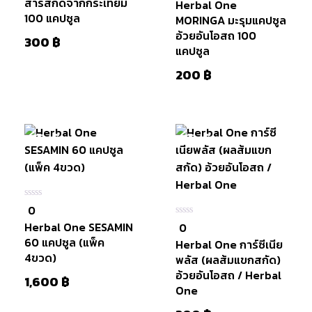
สารสกัดจากกระเทียม
Herbal One
5
100 แคปซูล
MORINGA มะรุมแคปซูล
อ้วยอันโอสถ 100
300
฿
แคปซูล
200
฿
มีสินค้า
มีสินค้า
หยิบใส่
ตะกร้า
0
0
ใน
Herbal One SESAMIN
0
0
5
ใน
60 แคปซูล (แพ็ค
Herbal One การ์ซีเนีย
5
4ขวด)
พลัส (ผลส้มแขกสกัด)
อ้วยอันโอสถ / Herbal
1,600
฿
One