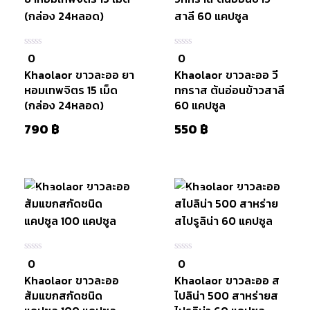
หยิบใส่
ตะกร้า
หยิบใส่
0
0
0
0
ตะกร้า
ใน
ใน
Khaolaor ขาวละออ ยา
Khaolaor ขาวละออ วี
5
5
หอมเทพจิตร 15 เม็ด
ทกราส ต้นอ่อนข้าวสาลี
(กล่อง 24หลอด)
60 แคปซูล
790
฿
550
฿
สินค้าหมดแล้ว
สินค้าหมดแล้ว
หยิบใส่
0
0
0
0
ตะกร้า
ใน
ใน
Khaolaor ขาวละออ
Khaolaor ขาวละออ ส
5
5
ส้มแขกสกัดชนิด
ไปลิน่า 500 สาหร่ายส