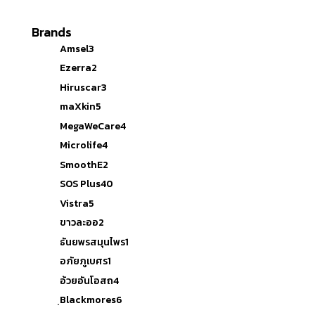
Brands
Amsel
3
Ezerra
2
Hiruscar
3
maXkin
5
MegaWeCare
4
Microlife
4
SmoothE
2
SOS Plus
40
Vistra
5
ขาวละออ
2
ธันยพรสมุนไพร
1
อภัยภูเบศร
1
อ้วยอันโอสถ
4
ฺBlackmores
6