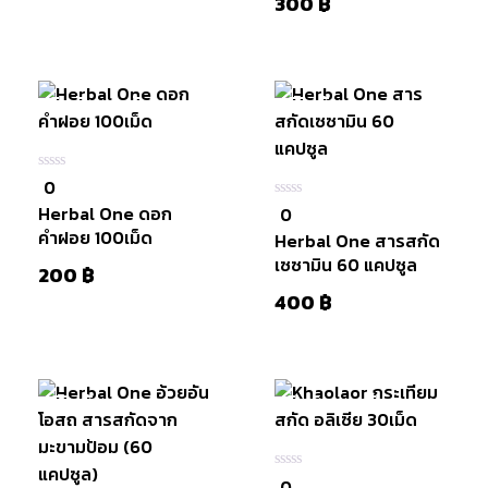
300
฿
สินค้าหมดแล้ว
มีสินค้า
หยิบใส่
หยิบใส่
ตะกร้า
ตะกร้า
0
0
ใน
Herbal One ดอก
0
0
5
ใน
คำฝอย 100เม็ด
Herbal One สารสกัด
5
เซซามิน 60 แคปซูล
200
฿
400
฿
มีสินค้า
สินค้าหมดแล้ว
หยิบใส่
0
0