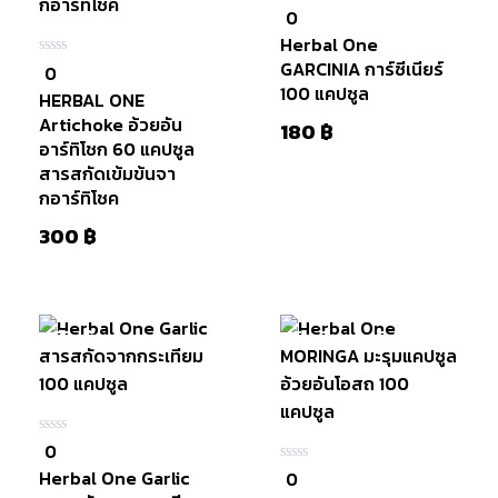
0
0
ใน
Herbal One
5
GARCINIA การ์ซีเนียร์
0
0
ใน
100 แคปซูล
HERBAL ONE
5
Artichoke อ้วยอัน
180
฿
อาร์ทิโชก 60 แคปซูล
สารสกัดเข้มข้นจา
กอาร์ทิโชค
300
฿
แสดงเพิ่มเติม
Next Page »
หยิบใส่
มีสินค้า
สินค้าหมดแล้ว
ตะกร้า
หยิบใส่
0
0
ตะกร้า
ใน
Herbal One Garlic
0
0
5
ใน