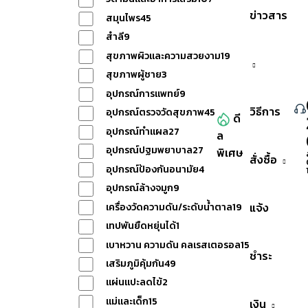
ข่าวสาร
สมุนไพร
45
สำลี
9
สุขภาพผิวและความสวยงาม
19
สุขภาพผู้ชาย
3
อุปกรณ์การแพทย์
9
วิธีการ
อุปกรณ์ตรวจวัดสุขภาพ
45
ดี
อุปกรณ์ทำแผล
27
ล
หมวดหมู่สินค้าทั้งหมด
อุปกรณ์ปฐมพยาบาล
27
พิเศษ
สั่งซื้อ
อุปกรณ์ป้องกันอนามัย
4
อุปกรณ์ล้างจมูก
9
แจ้ง
เครื่องวัดความดัน/ระดับน้ำตาล
19
เทปพันยืดหยุ่นได้
1
เบาหวาน ความดัน คลเรสเตอรอล
15
ชำระ
เสริมภูมิคุ้มกัน
49
แผ่นแปะลดไข้
2
แม่และเด็ก
15
เงิน