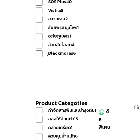
SOS Plus
40
Vistra
5
ขาวละออ
2
โปรโม
ธันยพรสมุนไพร
1
อภัยภูเบศร
1
ชั่น
อ้วยอันโอสถ
4
ฺBlackmores
6
ข่าวสาร
Reset
Product Categoties
วิธีการ
กำจัดสารพิษและบำรุงตับ
1
ดี
ล
หมวดหมู่สินค้าทั้งหมด
ของใช้ส่วนตัว
15
พิเศษ
คลายเครียด
1
สั่งซื้อ
ควบคุมน้ำหนัก
6