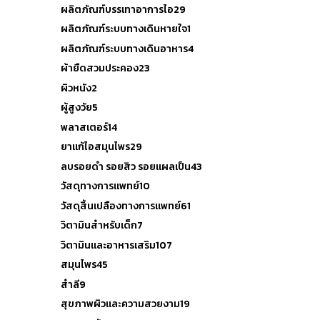
ผลิตภัณฑ์บรรเทาอาการไอ
29
ผลิตภัณฑ์ระบบทางเดินหายใจ
1
ผลิตภัณฑ์ระบบทางเดินอาหาร
4
ผ้ายืดสวมประคอง
23
ผิวหนัง
2
ผู้สูงวัย
5
พลาสเตอร์
14
ยาแก้ไอสมุนไพร
29
ลบรอยดำ รอยสิว รอยแผลเป็น
43
วัสดุทางการแพทย์
10
วัสดุสิ้นเปลืองทางการแพทย์
61
วิตามินสำหรับเด็ก
7
วิตามินและอาหารเสริม
107
สมุนไพร
45
สำลี
9
สุขภาพผิวและความสวยงาม
19