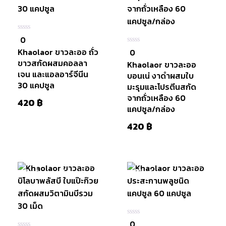
0
0
ใน
Khaolaor ขาวละออ ถั่ว
0
0
5
ใน
ขาวสกัดผสมคอลลา
Khaolaor ขาวละออ
5
เจน และแอลอาร์จีนีน
บอนเน่ งาดำผสมใบ
30 แคปซูล
มะรุมและโปรตีนสกัด
จากถั่วเหลือง 60
420
฿
แคปซูล/กล่อง
420
฿
หยิบใส่
สินค้าหมดแล้ว
มีสินค้า
ตะกร้า
0
0