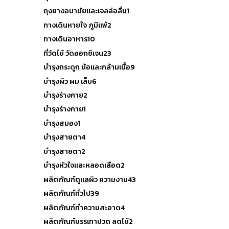
ถุงยางอนามัยและเจลล่อลื่น
1
ทางเดินหายใจ ภูมิแพ้
2
ทางเดินอาหาร
10
ที่วัดไข้ วัดออกซิเจน
23
บำรุงกระดูก ข้อและกล้ามเนื้อ
9
บำรุงผิว ผม เล็บ
6
บำรุงร่างกาย
2
บำรุงร่างกาย
1
บำรุงสมอง
1
บำรุงสายตา
4
บำรุงสายตา
2
บำรุงหัวใจและหลอดเลือด
2
ผลิตภัณฑ์ดูแลผิว ความงาม
43
ผลิตภัณฑ์ทั่วไป
39
ผลิตภัณฑ์ทำความสะอาด
4
ผลิตภัณฑ์บรรเทาปวด ลดไข้
2