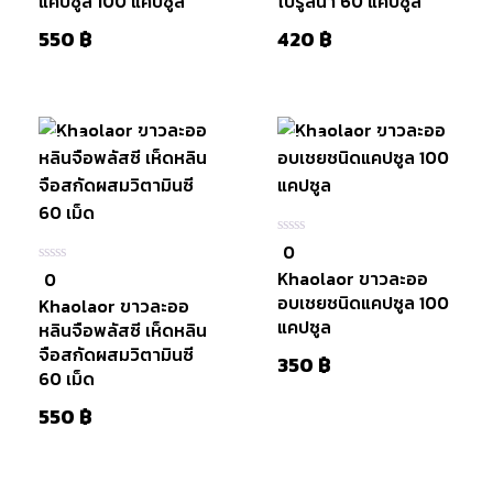
แคปซูล 100 แคปซูล
ไปรูลิน่า 60 แคปซูล
550
฿
420
฿
สินค้าหมดแล้ว
สินค้าหมดแล้ว
0
0
ใน
Khaolaor ขาวละออ
0
0
5
ใน
อบเชยชนิดแคปซูล 100
Khaolaor ขาวละออ
5
แคปซูล
หลินจือพลัสซี เห็ดหลิน
จือสกัดผสมวิตามินซี
350
฿
60 เม็ด
550
฿