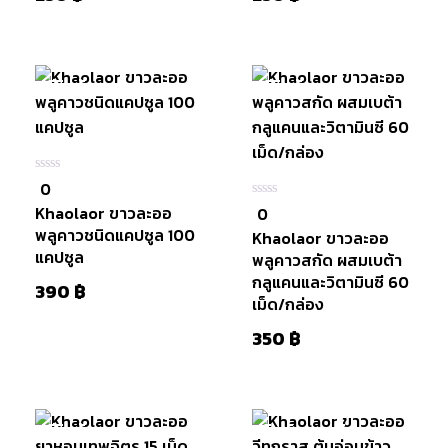
มีสินค้า
มีสินค้า
หยิบใส่
หยิบใส่
0
0
ตะกร้า
ตะกร้า
ใน
Khaolaor ขาวละออ
0
0
5
ใน
พลูคาวชนิดแคปซูล 100
Khaolaor ขาวละออ
5
แคปซูล
พลูคาวสกัด ผสมเบต้า
กลูแคนและวิตามินซี 60
390
฿
เม็ด/กล่อง
350
฿
มีสินค้า
สินค้าหมดแล้ว