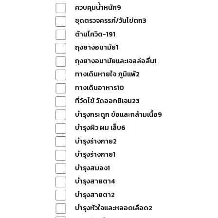
ควบคุมน้ำหนัก
9
แจ้ง
ชุดตรวจครรภ์/วันไข่ตก
3
ต้านโควิด-19
1
ถุงยางอนามัย
1
ชำระ
ถุงยางอนามัยและเจลล่อลื่น
1
ทางเดินหายใจ ภูมิแพ้
2
เงิน
ทางเดินอาหาร
10
ที่วัดไข้ วัดออกซิเจน
23
บำรุงกระดูก ข้อและกล้ามเนื้อ
9
เกี่ยวกับ
บำรุงผิว ผม เล็บ
6
บำรุงร่างกาย
2
เรา
บำรุงร่างกาย
1
บำรุงสมอง
1
บำรุงสายตา
4
ติดต่อ
บำรุงสายตา
2
บำรุงหัวใจและหลอดเลือด
2