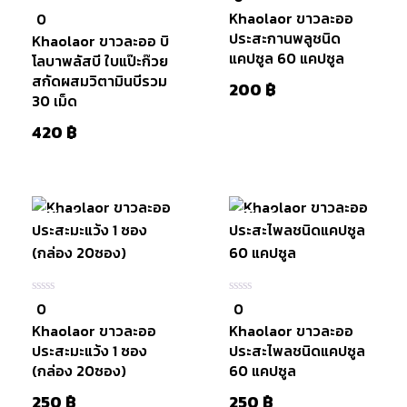
ใน
Khaolaor ขาวละออ
0
0
5
ใน
ประสะกานพลูชนิด
Khaolaor ขาวละออ บิ
5
แคปซูล 60 แคปซูล
โลบาพลัสบี ใบแป๊ะก๊วย
สกัดผสมวิตามินบีรวม
200
฿
30 เม็ด
420
฿
มีสินค้า
มีสินค้า
หยิบใส่
ตะกร้า
0
0
0
0
ใน
ใน
Khaolaor ขาวละออ
Khaolaor ขาวละออ
5
5
ประสะมะแว้ง 1 ซอง
ประสะไพลชนิดแคปซูล
(กล่อง 20ซอง)
60 แคปซูล
250
฿
250
฿