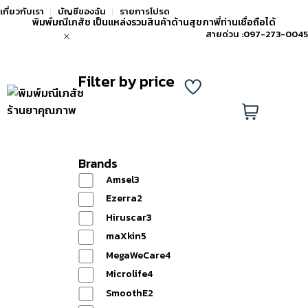
เกี่ยวกับเรา
บัญชีของฉัน
รายการโปรด
พิมพ์มณีเภสัช เป็นแหล่งรวมสินค้าด้านสุขภาพี่ท่านเชื่อถือได้
สายด่วน :
097-273-0045
Filter by price
แอด
ไลน์
รายการ
0
เพิ่ม
โปรด
ตะกร้า
เพื่อน
Brands
Amsel
3
Ezerra
2
หน้าแรก
Hiruscar
3
maXkin
5
MegaWeCare
4
Microlife
4
SmoothE
2
สินค้า