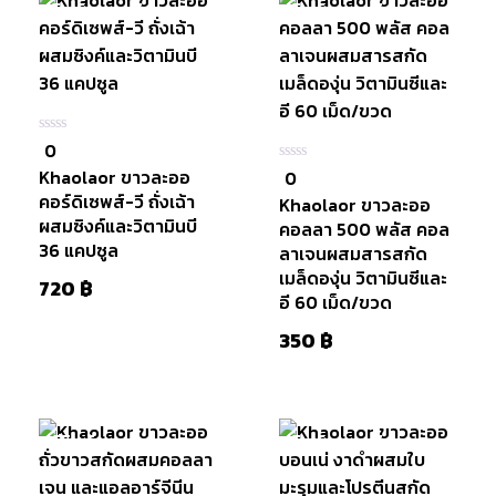
สินค้าหมดแล้ว
สินค้าหมดแล้ว
หยิบใส่
ตะกร้า
หยิบใส่
ตะกร้า
0
0
ใน
Khaolaor ขาวละออ
0
0
5
ใน
คอร์ดิเซพส์-วี ถั่งเฉ้า
Khaolaor ขาวละออ
5
ผสมซิงค์และวิตามินบี
คอลลา 500 พลัส คอล
36 แคปซูล
ลาเจนผสมสารสกัด
เมล็ดองุ่น วิตามินซีและ
720
฿
อี 60 เม็ด/ขวด
350
฿
มีสินค้า
สินค้าหมดแล้ว