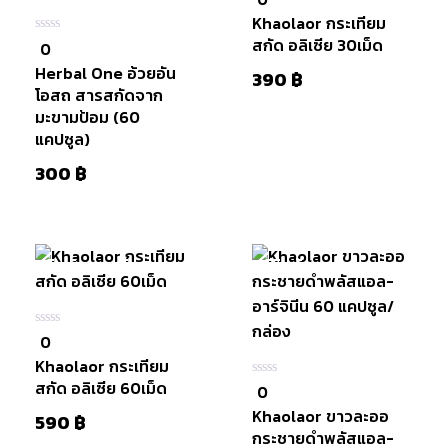
ใน
Khaolaor กระเทียม
5
ตะกร้า
สกัด อลิเซีย 30เม็ด
0
0
ใน
Herbal One อ้วยอัน
5
390
฿
โอสถ สารสกัดจาก
มะขามป้อม (60
แคปซูล)
300
฿
สินค้าหมดแล้ว
มีสินค้า
หยิบใส่
0
0
ใน
Khaolaor กระเทียม
5
ตะกร้า
สกัด อลิเซีย 60เม็ด
0
0
ใน
Khaolaor ขาวละออ
5
590
฿
กระชายดำพลัสแอล-