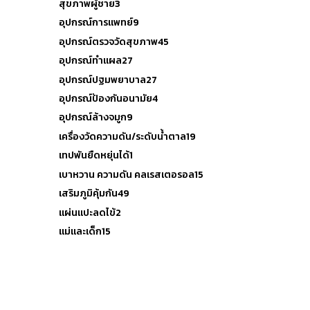
สุขภาพผู้ชาย
3
อุปกรณ์การแพทย์
9
อุปกรณ์ตรวจวัดสุขภาพ
45
อุปกรณ์ทำแผล
27
อุปกรณ์ปฐมพยาบาล
27
อุปกรณ์ป้องกันอนามัย
4
อุปกรณ์ล้างจมูก
9
เครื่องวัดความดัน/ระดับน้ำตาล
19
เทปพันยืดหยุ่นได้
1
เบาหวาน ความดัน คลเรสเตอรอล
15
เสริมภูมิคุ้มกัน
49
แผ่นแปะลดไข้
2
แม่และเด็ก
15
Reset