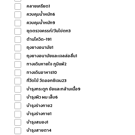
คลายเครียด
1
แจ้ง
ควบคุมน้ำหนัก
6
ควบคุมน้ำหนัก
9
ชุดตรวจครรภ์/วันไข่ตก
3
ชำระ
ต้านโควิด-19
1
ถุงยางอนามัย
1
เงิน
ถุงยางอนามัยและเจลล่อลื่น
1
ทางเดินหายใจ ภูมิแพ้
2
ทางเดินอาหาร
10
เกี่ยวกับ
ที่วัดไข้ วัดออกซิเจน
23
บำรุงกระดูก ข้อและกล้ามเนื้อ
9
เรา
บำรุงผิว ผม เล็บ
6
บำรุงร่างกาย
2
บำรุงร่างกาย
1
ติดต่อ
บำรุงสมอง
1
บำรุงสายตา
4