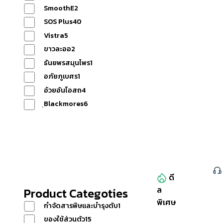
SmoothE
2
SOS Plus
40
โปรโม
Vistra
5
ขาวละออ
2
ธันยพรสมุนไพร
1
ชั่น
อภัยภูเบศร
1
อ้วยอันโอสถ
4
ข่าวสาร
ฺBlackmores
6
Reset
วิธีการ
ดี
ล
หมวดหมู่สินค้าทั้งหมด
Product Categoties
พิเศษ
กำจัดสารพิษและบำรุงตับ
1
สั่งซื้อ
ของใช้ส่วนตัว
15