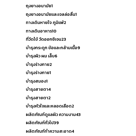
ถุงยางอนามัย
1
ถุงยางอนามัยและเจลล่อลื่น
1
ทางเดินหายใจ ภูมิแพ้
2
ทางเดินอาหาร
10
ที่วัดไข้ วัดออกซิเจน
23
บำรุงกระดูก ข้อและกล้ามเนื้อ
9
บำรุงผิว ผม เล็บ
6
บำรุงร่างกาย
2
บำรุงร่างกาย
1
บำรุงสมอง
1
บำรุงสายตา
4
บำรุงสายตา
2
บำรุงหัวใจและหลอดเลือด
2
ผลิตภัณฑ์ดูแลผิว ความงาม
43
ผลิตภัณฑ์ทั่วไป
39
ผลิตภัณฑ์ทำความสะอาด
4