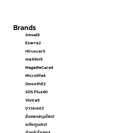
Brands
Amsel
3
Ezerra
2
Hiruscar
3
maXkin
5
MegaWeCare
4
Microlife
4
SmoothE
2
SOS Plus
40
Vistra
5
ขาวละออ
2
ธันยพรสมุนไพร
1
อภัยภูเบศร
1
อ้วยอันโอสถ
4