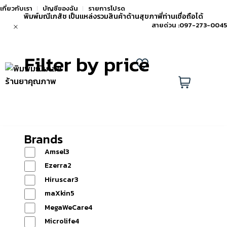
เกี่ยวกับเรา
บัญชีของฉัน
รายการโปรด
พิมพ์มณีเภสัช เป็นแหล่งรวมสินค้าด้านสุขภาพี่ท่านเชื่อถือได้
สายด่วน :
097-273-0045
Filter by price
แอด
ไลน์
รายการ
0
เพิ่ม
โปรด
ตะกร้า
เพื่อน
Brands
Amsel
3
หน้าแรก
Ezerra
2
Hiruscar
3
maXkin
5
MegaWeCare
4
Microlife
4
สินค้า