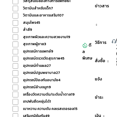
วัสดุสิ้นเปลืองทางการแพทย์
61
ข่าวสาร
วิตามินสำหรับเด็ก
7
วิตามินและอาหารเสริม
107
สมุนไพร
45
สำลี
9
สุขภาพผิวและความสวยงาม
19
วิธีการ
สุขภาพผู้ชาย
3
ดี
ล
หมวดหมู่สินค้าทั้งหมด
อุปกรณ์การแพทย์
9
พิเศษ
อุปกรณ์ตรวจวัดสุขภาพ
45
สั่งซื้อ
อุปกรณ์ทำแผล
27
อุปกรณ์ปฐมพยาบาล
27
แจ้ง
อุปกรณ์ป้องกันอนามัย
4
อุปกรณ์ล้างจมูก
9
เครื่องวัดความดัน/ระดับน้ำตาล
19
ชำระ
เทปพันยืดหยุ่นได้
1
เบาหวาน ความดัน คลเรสเตอรอล
15
เงิน
เสริมภูมิคุ้มกัน
49