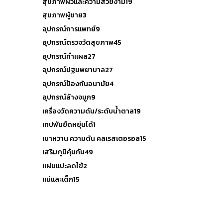
สุขภาพผิวและความสวยงาม
19
สุขภาพผู้ชาย
3
อุปกรณ์การแพทย์
9
อุปกรณ์ตรวจวัดสุขภาพ
45
อุปกรณ์ทำแผล
27
อุปกรณ์ปฐมพยาบาล
27
อุปกรณ์ป้องกันอนามัย
4
อุปกรณ์ล้างจมูก
9
เครื่องวัดความดัน/ระดับน้ำตาล
19
เทปพันยืดหยุ่นได้
1
เบาหวาน ความดัน คลเรสเตอรอล
15
เสริมภูมิคุ้มกัน
49
แผ่นแปะลดไข้
2
แม่และเด็ก
15
Reset