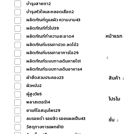
เรา
บำรุงสายตา
2
บำรุงหัวใจและหลอดเลือด
2
ผลิตภัณฑ์ดูแลผิว ความงาม
43
ผลิตภัณฑ์ทั่วไป
39
หน้าแรก
ผลิตภัณฑ์ทำความสะอาด
4
ผลิตภัณฑ์บรรเทาปวด ลดไข้
2
ผลิตภัณฑ์บรรเทาอาการไอ
29
ผลิตภัณฑ์ระบบทางเดินหายใจ
1
ผลิตภัณฑ์ระบบทางเดินอาหาร
4
สินค้า
ผ้ายืดสวมประคอง
23
ผิวหนัง
2
ผู้สูงวัย
5
โปรโม
พลาสเตอร์
14
ยาแก้ไอสมุนไพร
29
ลบรอยดำ รอยสิว รอยแผลเป็น
43
ชั่น
วัสดุทางการแพทย์
10