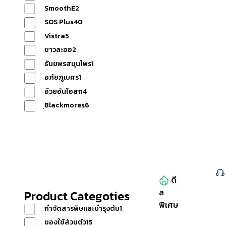
SmoothE
2
SOS Plus
40
โปรโม
Vistra
5
ขาวละออ
2
ธันยพรสมุนไพร
1
ชั่น
อภัยภูเบศร
1
อ้วยอันโอสถ
4
ข่าวสาร
ฺBlackmores
6
Reset
วิธีการ
ดี
ล
หมวดหมู่สินค้าทั้งหมด
Product Categoties
พิเศษ
กำจัดสารพิษและบำรุงตับ
1
สั่งซื้อ
ของใช้ส่วนตัว
15