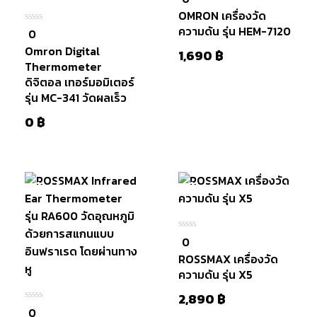
ใน
OMRON เครื่องวัด
5
ความดัน รุ่น HEM-7120
0
0
ใน
Omron Digital
5
1,690
฿
Thermometer
ดิจิตอล เทอร์มอมิเตอร์
รุ่น MC-341 วัดผลเร็ว
0
฿
หยิบใส่
ตะกร้า
มีสินค้า
มีสินค้า
หยิบใส่
0
0
ตะกร้า
ใน
ROSSMAX เครื่องวัด
5
ความดัน รุ่น X5
2,890
฿
0
0