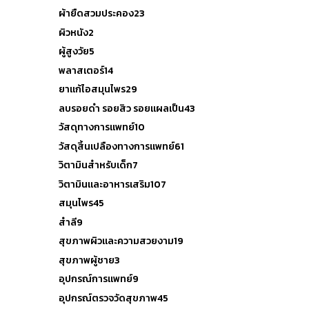
ผ้ายืดสวมประคอง
23
ผิวหนัง
2
ผู้สูงวัย
5
พลาสเตอร์
14
ยาแก้ไอสมุนไพร
29
ลบรอยดำ รอยสิว รอยแผลเป็น
43
วัสดุทางการแพทย์
10
วัสดุสิ้นเปลืองทางการแพทย์
61
วิตามินสำหรับเด็ก
7
วิตามินและอาหารเสริม
107
สมุนไพร
45
สำลี
9
สุขภาพผิวและความสวยงาม
19
สุขภาพผู้ชาย
3
อุปกรณ์การแพทย์
9
อุปกรณ์ตรวจวัดสุขภาพ
45