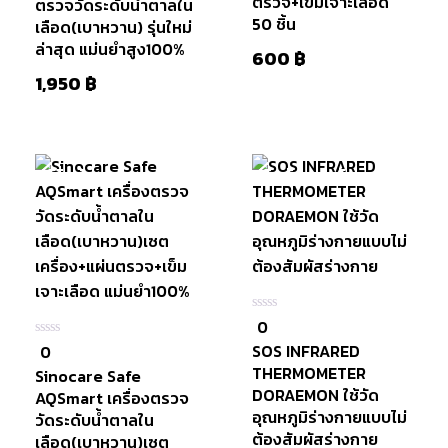
ตรวจ+เข็มเจาะเลือด
ตรวจวัดระดับน้ำตาลใน
50 ชิ้น
เลือด(เบาหวาน) รุ่นใหม่
ล่าสุด แม่นยำสูง100%
600
฿
1,950
฿
หยิบใส่
มีสินค้า
สินค้าหมดแล้ว
ตะกร้า
0
0
ใน
SOS INFRARED
0
0
5
ใน
THERMOMETER
Sinocare Safe
5
DORAEMON ใช้วัด
AQSmart เครื่องตรวจ
อุณหภูมิร่างกายแบบไม่
วัดระดับน้ำตาลใน
ต้องสัมผัสร่างกาย
เลือด(เบาหวาน)เซต