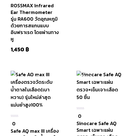
ใน
ROSSMAX Infrared
5
Ear Thermometer
รุ่น RA600 วัดอุณหภูมิ
ด้วยการสแกนแบบ
หยิบใส่
อินฟราเรด โดยผ่านทาง
ตะกร้า
หู
1,450
฿
สินค้าหมดแล้ว
มีสินค้า
หยิบใส่
ตะกร้า
0
0
ใน
Sinocare Safe AQ
0
0
5
ใน
Smart เฉพาะแผ่น
Safe AQ max III เครื่อง
5