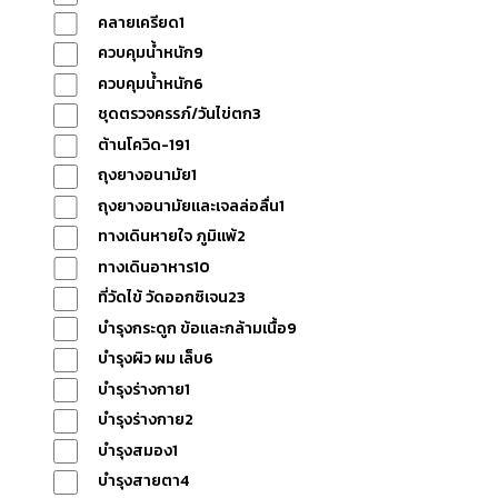
คลายเครียด
1
แจ้ง
ควบคุมน้ำหนัก
9
ควบคุมน้ำหนัก
6
ชุดตรวจครรภ์/วันไข่ตก
3
ชำระ
ต้านโควิด-19
1
ถุงยางอนามัย
1
เงิน
ถุงยางอนามัยและเจลล่อลื่น
1
ทางเดินหายใจ ภูมิแพ้
2
ทางเดินอาหาร
10
เกี่ยวกับ
ที่วัดไข้ วัดออกซิเจน
23
บำรุงกระดูก ข้อและกล้ามเนื้อ
9
เรา
บำรุงผิว ผม เล็บ
6
บำรุงร่างกาย
1
บำรุงร่างกาย
2
ติดต่อ
บำรุงสมอง
1
บำรุงสายตา
4