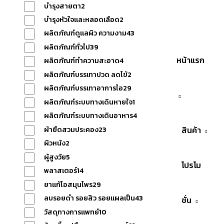
เรา
บำรุงสายตา
2
บำรุงหัวใจและหลอดเลือด
2
ผลิตภัณฑ์ดูแลผิว ความงาม
43
ผลิตภัณฑ์ทั่วไป
39
หน้าแรก
ผลิตภัณฑ์ทำความสะอาด
4
ผลิตภัณฑ์บรรเทาปวด ลดไข้
2
ผลิตภัณฑ์บรรเทาอาการไอ
29
ผลิตภัณฑ์ระบบทางเดินหายใจ
1
ผลิตภัณฑ์ระบบทางเดินอาหาร
4
สินค้า
ผ้ายืดสวมประคอง
23
ผิวหนัง
2
ผู้สูงวัย
5
โปรโม
พลาสเตอร์
14
ยาแก้ไอสมุนไพร
29
ลบรอยดำ รอยสิว รอยแผลเป็น
43
ชั่น
วัสดุทางการแพทย์
10