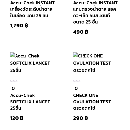
Accu-Chek INSTANT
Accu-Chek INSTANT
5
5
เครื่องวัดระดับน้ำตาล
แถบตรวจน้ำตาล แอค
ในเลือด แถม 25 ชิ้น
คิว-เช็ค อินสแตนท์
ขนาด 25 ชิ้น
1,790
฿
490
฿
มีสินค้า
สินค้าหมดแล้ว
หยิบใส่
ตะกร้า
หยิบใส่
ตะกร้า
0
0
0
0
ใน
ใน
Accu-Chek
CHECK ONE
5
5
SOFTCLIX LANCET
OVULATION TEST
25ชิ้น
ตรวจตกไข่
120
฿
290
฿