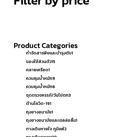
Filter by price
Product Categories
กำจัดสารพิษและบำรุงตับ
1
ของใช้ส่วนตัว
15
คลายเครียด
1
ควบคุมน้ำหนัก
9
ควบคุมน้ำหนัก
6
ชุดตรวจครรภ์/วันไข่ตก
3
ต้านโควิด-19
1
ถุงยางอนามัย
1
ถุงยางอนามัยและเจลล่อลื่น
1
ทางเดินหายใจ ภูมิแพ้
2