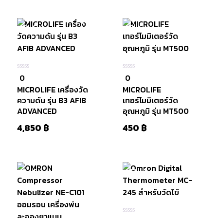
สินค้าหมดแล้ว
สินค้าหมดแล้ว
หยิบใส่
ตะกร้า
0
0
0
0
ใน
ใน
MICROLIFE เครื่องวัด
MICROLIFE
5
5
ความดัน รุ่น B3 AFIB
เทอร์โมมิเตอร์วัด
ADVANCED
อุณหภูมิ รุ่น MT500
4,850
฿
450
฿
สินค้าหมดแล้ว
มีสินค้า