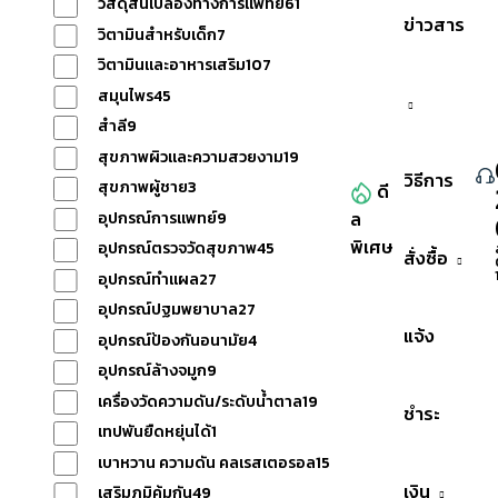
วัสดุสิ้นเปลืองทางการแพทย์
61
ข่าวสาร
วิตามินสำหรับเด็ก
7
วิตามินและอาหารเสริม
107
สมุนไพร
45
สำลี
9
สุขภาพผิวและความสวยงาม
19
วิธีการ
สุขภาพผู้ชาย
3
ดี
ล
หมวดหมู่สินค้าทั้งหมด
อุปกรณ์การแพทย์
9
พิเศษ
อุปกรณ์ตรวจวัดสุขภาพ
45
สั่งซื้อ
อุปกรณ์ทำแผล
27
อุปกรณ์ปฐมพยาบาล
27
แจ้ง
อุปกรณ์ป้องกันอนามัย
4
อุปกรณ์ล้างจมูก
9
เครื่องวัดความดัน/ระดับน้ำตาล
19
ชำระ
เทปพันยืดหยุ่นได้
1
เบาหวาน ความดัน คลเรสเตอรอล
15
เงิน
เสริมภูมิคุ้มกัน
49