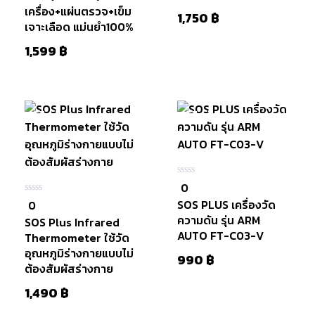
เครื่อง+แผ่นตรวจ+เข็ม
1,750
฿
เจาะเลือด แม่นยำ100%
1,599
฿
มีสินค้า
มีสินค้า
หยิบใส่
ตะกร้า
0
0
ใน
SOS PLUS เครื่องวัด
0
0
5
ใน
ความดัน รุ่น ARM
SOS Plus Infrared
5
AUTO FT-C03-V
Thermometer ใช้วัด
อุณหภูมิร่างกายแบบไม่
990
฿
ต้องสัมผัสร่างกาย
1,490
฿