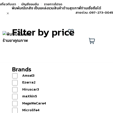
เกี่ยวกับเรา
บัญชีของฉัน
รายการโปรด
พิมพ์มณีเภสัช เป็นแหล่งรวมสินค้าด้านสุขภาพี่ท่านเชื่อถือได้
สายด่วน :
097-273-0045
Filter by price
แอด
ไลน์
รายการ
0
เพิ่ม
โปรด
ตะกร้า
เพื่อน
Brands
Amsel
3
หน้าแรก
Ezerra
2
Hiruscar
3
maXkin
5
MegaWeCare
4
Microlife
4
สินค้า