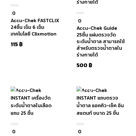
0
0
ใน
Accu-Chek FASTCLIX
0
0
5
ใน
24ชิ้น เข็ม 6 เข็ม
Accu-Chek Guide
5
เทคโนโลยี Clixmotion
25ชิ้น แผ่นตรวจวัด
ระดับน้ำตาล สามารถใช้
115
฿
สำหรับตรวจน้ำตาลใน
ร่างกายได้
500
฿
แสดงเพิ่มเติม
Next Page »
มีสินค้า
หยิบใส่
มีสินค้า
ตะกร้า
0
0
0
0
ใน
ใน