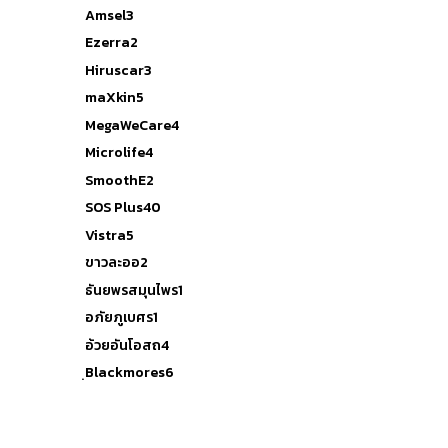
Amsel
3
Ezerra
2
Hiruscar
3
maXkin
5
MegaWeCare
4
Microlife
4
SmoothE
2
SOS Plus
40
Vistra
5
ขาวละออ
2
ธันยพรสมุนไพร
1
อภัยภูเบศร
1
อ้วยอันโอสถ
4
ฺBlackmores
6
Reset