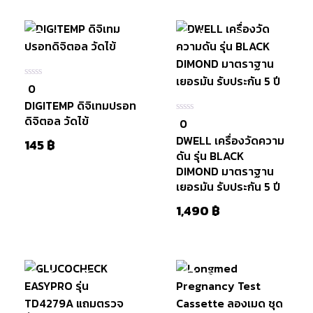
มีสินค้า
สินค้าหมดแล้ว
หยิบใส่
ตะกร้า
0
0
ใน
DIGITEMP ดิจิเทมปรอท
5
ดิจิตอล วัดไข้
0
0
ใน
DWELL เครื่องวัดความ
5
145
฿
ดัน รุ่น BLACK
DIMOND มาตราฐาน
เยอรมัน รับประกัน 5 ปี
1,490
฿
หยิบใส่
ตะกร้า
สินค้าหมดแล้ว
มีสินค้า