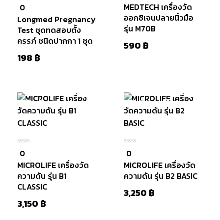
MEDTECH เครื่องวัด
0
0
5
ใน
ออกซิเจนปลายนิ้วมือ
Longmed Pregnancy
5
รุ่น M70B
Test ชุดทดสอบตั้ง
ครรภ์ ชนิดปากกา 1 ชุด
590
฿
198
฿
มีสินค้า
สินค้าหมดแล้ว
หยิบใส่
ตะกร้า
0
0
0
0
ใน
ใน
MICROLIFE เครื่องวัด
MICROLIFE เครื่องวัด
5
5
ความดัน รุ่น B1
ความดัน รุ่น B2 BASIC
CLASSIC
3,250
฿
3,150
฿