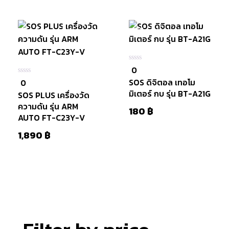
หยิบใส่
ตะกร้า
สินค้าหมดแล้ว
มีสินค้า
หยิบใส่
ตะกร้า
0
0
ใน
SOS ดิจิตอล เทอโม
0
0
5
ใน
มิเตอร์ กบ รุ่น BT-A21G
SOS PLUS เครื่องวัด
5
ความดัน รุ่น ARM
180
฿
AUTO FT-C23Y-V
1,890
฿
หยิบใส่
ตะกร้า