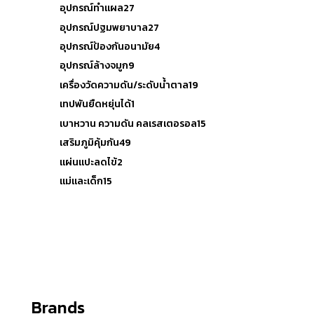
อุปกรณ์ทำแผล
27
อุปกรณ์ปฐมพยาบาล
27
อุปกรณ์ป้องกันอนามัย
4
อุปกรณ์ล้างจมูก
9
เครื่องวัดความดัน/ระดับน้ำตาล
19
เทปพันยืดหยุ่นได้
1
เบาหวาน ความดัน คลเรสเตอรอล
15
เสริมภูมิคุ้มกัน
49
แผ่นแปะลดไข้
2
แม่และเด็ก
15
Reset
Brands