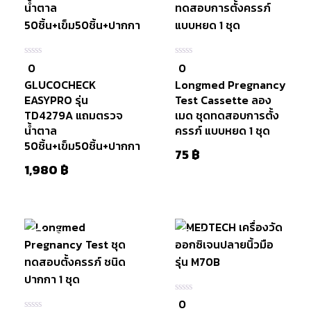
0
0
0
0
ใน
ใน
GLUCOCHECK
Longmed Pregnancy
5
5
EASYPRO รุ่น
Test Cassette ลอง
TD4279A แถมตรวจ
เมด ชุดทดสอบการตั้ง
น้ำตาล
ครรภ์ แบบหยด 1 ชุด
50ชิ้น+เข็ม50ชิ้น+ปากกา
75
฿
1,980
฿
มีสินค้า
สินค้าหมดแล้ว
หยิบใส่
ตะกร้า
0
0
ใน