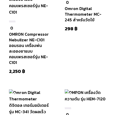
0
0
ใน
Omron Digital
5
Thermometer MC-
245 สำหรับวัดไข้
0
0
298
฿
ใน
OMRON Compressor
5
Nebulizer NE-C101
ออมรอน เครื่องพ่น
ละอองยาแบบ
คอมเพรสเซอร์รุ่น NE-
C101
หยิบใส่
2,250
฿
ตะกร้า
มีสินค้า
มีสินค้า
0
0